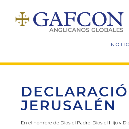
Pasar
al
contenido
principal
ANGLICANOS GLOBALES
NOTI
main
DECLARACIÓ
navigat
JERUSALÉN
En el nombre de Dios el Padre, Dios el Hijo y Dio