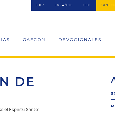
POR
ESPAÑOL
ENG
¡ÚNET
join/donat
CIAS
GAFCON
DEVOCIONALES
menu
N DE
ion
S
M
s el Espíritu Santo: