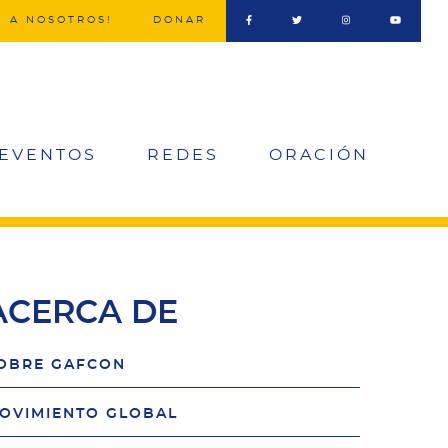
E A NOSOTROS!
DONAR
e
social
EVENTOS
REDES
ORACIÓN
media
menu
ACERCA DE
OBRE GAFCON
OVIMIENTO GLOBAL